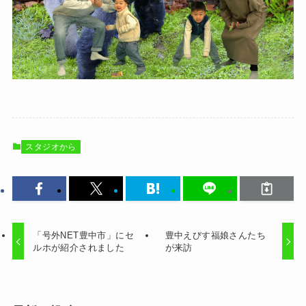
スタジオから
「号外NET豊中市」にセ
豊中えびす福娘さんたち
ルホが紹介されました
が来訪